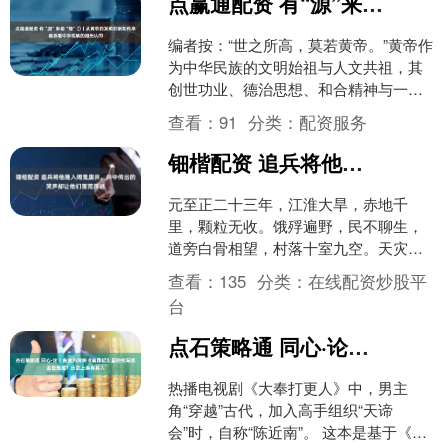
点赢通配资 有“源”来相“豫”①丨从黄帝的发明创制和传承谱系看中华民族的祖先认同
编者按：“世之所高，莫若黄帝。”黄帝作
为中华民族的文明始祖与人文共祖，其
创世功业、德治思想、和合精神与一统
理念，早已沉淀为中华优秀传统文化的
查看：
91
分类：
配资服务
源头活水，凝聚成海内....
钿楷配资 追兵将他推入闹鬼废井，井中传出的哭声却让他们落荒而逃
元至正二十三年，江淮大旱，赤地千
里，颗粒无收。饿殍遍野，民不聊生，
道旁白骨相望，村落十室九空。天灾未
已，人祸继之，四方盗贼蜂起，州县官
查看：
135
分类：
在线配资炒股平
吏或逃或降，朝廷政令不出应....
台
点石策略通 同心·论丨金庸为何将《鹿鼎记》里的他写成盖世英雄？历史上确有其人
热播电视剧《大奉打更人》中，男主
角“穿越”古代，加入高手组织“天谛
会”时，自称“陈近南”。 这本是基于《鹿