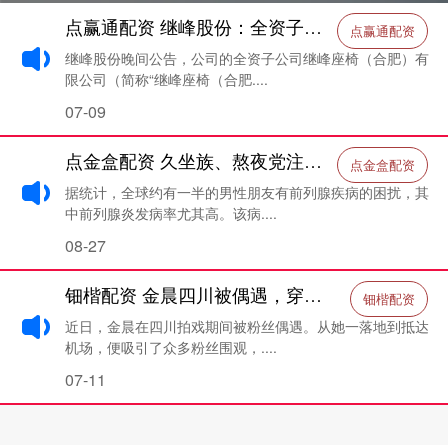
点赢通配资 继峰股份：全资子公司获得乘用车座椅总成项目定点
点赢通配资
继峰股份晚间公告，公司的全资子公司继峰座椅（合肥）有
限公司（简称“继峰座椅（合肥....
07-09
点金盒配资 久坐族、熬夜党注意了！前列腺炎最爱找这几类人，快看看有没有你
点金盒配资
据统计，全球约有一半的男性朋友有前列腺疾病的困扰，其
中前列腺炎发病率尤其高。该病....
08-27
钿楷配资 金晨四川被偶遇，穿睡衣背编织袋头顶还秃了，进商场遛狗好随意_显得_明星_形象
钿楷配资
近日，金晨在四川拍戏期间被粉丝偶遇。从她一落地到抵达
机场，便吸引了众多粉丝围观，....
07-11