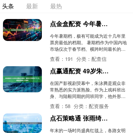
头条
最新
最热
点金盒配资 今年暑期档或成近十几年票房最低
今年暑期档，极有可能成为近十几年里
票房最低的档期。 暑期档作为中国内地
市场仅次于春节档、横跨时间最长的大
档期，每年都有众多备受瞩目的影片上
查看：
191
分类：
配查信
映，不乏创造高票房甚至....
点赢通配资 49岁朱泳腾近况曝光！娶美女兰雨霖生下一子，婚姻幸福成人生赢家
在国产影视剧荧幕中，朱泳腾是观众非
常熟悉的实力派熟脸。作为上戏科班出
身、与陆毅同期的同班同学，他外形俊
朗挺拔、演技沉稳细腻，深耕演艺圈二
查看：
58
分类：
配资服务
十余年，塑造了无数经典荧....
点石策略通 张雨绮红毯双下巴太抢镜，蒋欣却成全场最佳，女星生图状态引发热议
年末的一场时尚盛典红毯上，各路女明