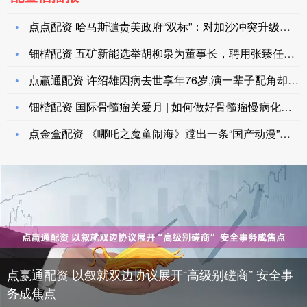
点点配资 哈马斯谴责美政府“双标”：对加沙冲突升级负有直接责
钿楷配资 五矿新能选举胡柳泉为董事长，聘用张臻任总经理
点赢通配资 许绍雄因病去世享年76岁,演一辈子配角却从不提显
钿楷配资 国际骨髓瘤关爱月 | 如何做好骨髓瘤慢病化全程管理
点金盒配资 《哪吒之魔童闹海》蹚出一条“国产动漫”的新路_文
点赢通配资 以叙就双边协议展开“高级别磋商” 安全事
务成焦点