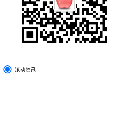
滚动资讯
钿楷配资 没带头盔就去偷？女子为躲避罚款盗窃路边头盔被
抓
在线配资炒股平台
07-23
女子骑电动自行车出门，出于侥幸心理，未按要求佩戴安全头盔。行
车途中，恰好又遇到路边执勤的交警。心虚的她在慌乱之中竟“急中
点赢通配资 7月30日健友转债上涨0.73%，转股溢价率