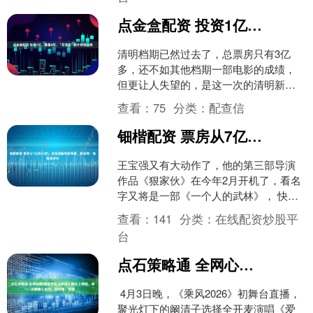
点金盒配资 投资1亿，筹备8年，“双顶流”新片惨败出局
清明档期已然过去了，总票房只有3亿
多，还不如其他档期一部电影的成绩，
但更让人失望的，是这一次的清明新片
中，还找不到一部电影过亿的。 老编也
查看：
75
分类：
配查信
是很纳闷，难道说大家都....
钿楷配资 票房从7亿到22亿，王宝强新电影来袭，我感慨：他是真听劝
王宝强又有大动作了，他的第三部导演
作品《狠家伙》在今年2月开机了，看名
字又将是一部《一个人的武林》， 快一
点国庆就能看的到，慢一点也就元旦或
查看：
141
分类：
在线配资炒股平
者春节。 至于这部电....
台
点石策略通 全网心疼!阚清子在《浪姐》舞台上哽咽，章小蕙暖心安慰：她的痛，我懂
4月3日晚，《乘风2026》初舞台直播，
聚光灯下的阚清子选择全开麦演唱《爱