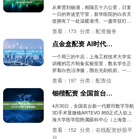
从奉贤到杨浦，相隔五十六公里，日复
一日的奔波坚守里，新华医院的白衣天
使拥有了一处温暖港湾、一盏常驻灯
火。 4月30日，五一国际劳动节来临之
查看：
173
分类：
配资服务
际，上海交通大学医学院....
点金盒配资 AI时代还要“满手泥”？上海工程技术大学：是的，劳动教育要回归本真模样
一个周三的午后，上海工程技术大学实
训楼的芯片制备实验室里，数名学生正
穿着白色洁净服，围在光刻机前。一名
女生小心翼翼地用镊子夹起一片硅片，
查看：
197
分类：
配查信
对准掩膜版，缓缓放入光刻....
钿楷配资 全国首台！蔡司数字导航3D手术显微镜ARTEVO 850落户上海普瑞眼科
4月30日，全国首台新一代蔡司数字导航
3D手术显微镜ARTEVO 850正式入驻上
海大学医学院附属眼科中心（上海普瑞
眼科医院），医院数字化3D手术中心完
查看：
152
分类：
在线配资炒股平
成全新升....
台