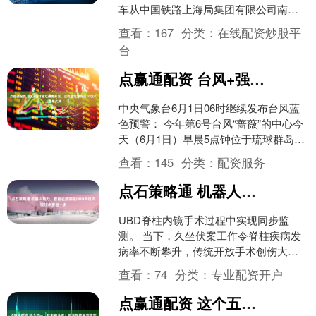
车从中国铁路上海局集团有限公司南京
东机辆段整备场驶出，正式投入运营。
查看：
167
分类：
在线配资炒股平
这....
台
点赢通配资 台风+强对流双预警齐发，这两地注意防范10级以上雷暴大风
中央气象台6月1日06时继续发布台风蓝
色预警： 今年第6号台风“蔷薇”的中心今
天（6月1日）早晨5点钟位于琉球群岛那
霸市南偏西方向约255公里的西北太平洋
查看：
145
分类：
配资服务
洋面上....
点石策略通 机器人助力，智能化数字化UBD脊柱内镜技术更进一步
UBD脊柱内镜手术过程中实现同步监
测。 当下，久坐伏案工作令脊柱疾病发
病率不断攀升，传统开放手术创伤大、
恢复周期长，常规脊柱内镜在应对复杂
查看：
74
分类：
专业配资开户
病症时则面临操作空间有....
点赢通配资 这个五一，致敬奋斗者！新华医院奉贤院区“员工加油站”温暖启幕