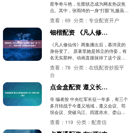
星争奇斗艳，生图状态成为网友热议焦
点。其中，张雨绮的一身“打眼”礼服虽然
抢尽风头，但高清镜头下，她略显圆润
查看：
69
分类：
专业配资开户
的脸庞和清晰可见的双....
钿楷配资 《凡人修仙传》慕沛灵“侍妾”变“门人”，网友吐槽：这切割也太刻意了
《凡人修仙传》两集播出后，慕沛灵的
身份变了。 原著里她是韩立的侍妾，有
名无实那种。动画直接抹掉了这个设
定，改口叫“门人”。 就是一句台词的事，
查看：
78
分类：
在线配资炒股平
又在网上引起轩然大....
台
点金盒配资 遵义长征地名故事 | 001.转折之城——遵义
寺 编者按 中央红军长征一年多，有三个
多月转战于今遵义地域，遵义会议、苟
坝会议、突破乌江、四渡赤水、娄山关
战斗、刀坝大捷等重大史事都发生在这
查看：
119
分类：
配查信
里。在遵义，留下了很....