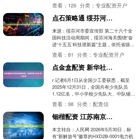
鼎记》中，天地会总舵主陈近南这一人
查看：
126
分类：
专业配资开户
物深入人心的设定，没....
点石策略通 绥芬河海关开展全国科技活动周主题科普实践活动
来源：绥芬河市委宣传部 第二十六个全
国科技活动周期间，绥芬河海关围绕“奋
进‘十五五’科技谱新篇”主题，依托省级科
普教育基地绥芬河海关综合技术中心生
查看：
81
分类：
专业配资开户
物标本馆与市科....
点金盒配资 新华社权威快报丨全国共有少先队员1.12亿名
r 记者6月1日从全国少工委获悉，截至
2025年12月31日，全国共有少先队员
1.12亿名，中小学校少先队大、中队辅导
员298.9万名。中小学校少工委17.2万....
查看：
98
分类：
配查信
钿楷配资 江苏南京：“新解放号”机车首发
本文转自：人民网 2026年5月30日，标
有“新解放号”徽章的HXD2B-0001电力机