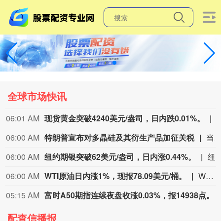
全球市场快讯
06:01 AM
现货黄金突破4240美元/盎司，日内跌0.01%。
06:00 AM
特朗普宣布对多晶硅及其衍生产品加征关税
当地时间8月6日，美国总统特朗普签署行政令，依据《1962年贸易扩展法》第232条，对进口多晶硅及其衍生产品采取最低进口价格和额外关税措施，以支持美国国内多晶硅、半导体和太阳能供应链。公告规定，最低进口价格分别为：多晶硅每公斤21美元；多晶硅锭和晶圆每公斤100美元；太阳能电池每瓦0.22美元；太阳能组件每瓦0.38美元。同时，美国将对公告附件所列多晶硅锭及相关衍生产品加征15%的从价关税。相关措施将自2026年12月4日美国东部时间凌晨12时01分起生效。公告还授权商务部建立“回流美国”激励计划。企业如承诺在美国建设、翻新或扩建多晶硅、硅锭、晶圆或太阳能电池生产设施，并在20
06:00 AM
纽约期银突破62美元/盎司，日内涨0.44%。
纽约期银突破62美元/盎司，日
06:00 AM
WTI原油日内涨1%，现报78.09美元/桶。
WTI原油日内涨1%，现报78.09美元/桶。
05:15 AM
富时A50期指连续夜盘收涨0.03%，报14938点。
配查信播报