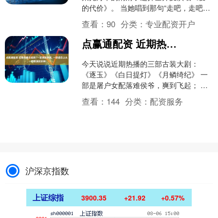
的代价》。 当她唱到那句“走吧，走吧，
人总要学着自己长大”时，声音突然发
查看：
90
分类：
专业配资开户
颤，眼泪夺眶....
点赢通配资 近期热播古装剧! 一部爽剧杀疯, 一部虐恋上头, 一部靠演技封神!
今天说说近期热播的三部古装大剧：
《逐玉》《白日提灯》《月鳞绮纪》 一
部是屠户女配落难侯爷，爽到飞起； 一
部是鬼王恋上少年将军，虐得肝颤； 还
查看：
144
分类：
配资服务
有一部是原创奇幻悬疑....
沪深京指数
上证综指
3900.35
+21.92
+0.57%